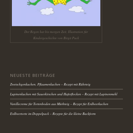
Der Regen hat bis morgen Zeit, Illustration für
Kindergeschichte von Birgit Puck
NEUESTE BEITRÄGE
Zwetschgenkuchen, Pflaumenkuchen – Rezept mit Rührteig
Lupinenkuchen mit Sauerkirschen und Haferflocken – Rezept mit Lupinenmehl
Vanillecreme für Tortenboden aus Mürbteig – Rezept für Erdbeerkuchen
Erdbeertorte im Doppelpack – Rezepte für die kleine Backform