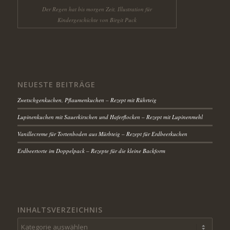
Der Regen hat bis morgen Zeit, Illustration für
Kindergeschichte von Birgit Puck
NEUESTE BEITRÄGE
Zwetschgenkuchen, Pflaumenkuchen – Rezept mit Rührteig
Lupinenkuchen mit Sauerkirschen und Haferflocken – Rezept mit Lupinenmehl
Vanillecreme für Tortenboden aus Mürbteig – Rezept für Erdbeerkuchen
Erdbeertorte im Doppelpack – Rezepte für die kleine Backform
INHALTSVERZEICHNIS
Inhaltsverzeichnis