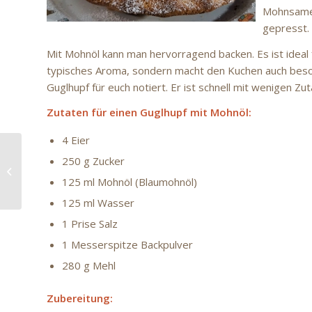
Mohnsamen
gepresst.
Mit Mohnöl kann man hervorragend backen. Es ist ideal f
typisches Aroma, sondern macht den Kuchen auch besond
Guglhupf für euch notiert. Er ist schnell mit wenigen Z
Zutaten für einen Guglhupf mit Mohnöl:
4 Eier
250 g Zucker
Rhabarberkuchen mit
Streuseln – Rezept
125 ml Mohnöl (Blaumohnöl)
125 ml Wasser
1 Prise Salz
1 Messerspitze Backpulver
280 g Mehl
Zubereitung: