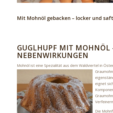
Mit Mohnöl gebacken – locker und saft
GUGLHUPF MIT MOHNÖL 
NEBENWIRKUNGEN
Mohnöl ist eine Spezialität aus dem Waldviertel in Ös
Graumohn 
eigenstän
eignet si
Komponent
Graumohnö
Verfeinern
Die Mohnfe