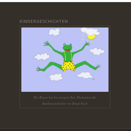
KINDERGESCHICHTEN
Der Regen hat bis morgen Zeit, Illustration für
Kindergeschichte von Birgit Puck