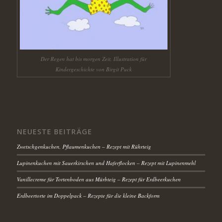
Der Regen hat bis morgen Zeit, Illustration für
Kindergeschichte von Birgit Puck
NEUESTE BEITRÄGE
Zwetschgenkuchen, Pflaumenkuchen – Rezept mit Rührteig
Lupinenkuchen mit Sauerkirschen und Haferflocken – Rezept mit Lupinenmehl
Vanillecreme für Tortenboden aus Mürbteig – Rezept für Erdbeerkuchen
Erdbeertorte im Doppelpack – Rezepte für die kleine Backform