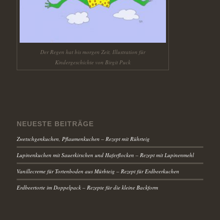
Der Regen hat bis morgen Zeit, Illustration für
Kindergeschichte von Birgit Puck
NEUESTE BEITRÄGE
Zwetschgenkuchen, Pflaumenkuchen – Rezept mit Rührteig
Lupinenkuchen mit Sauerkirschen und Haferflocken – Rezept mit Lupinenmehl
Vanillecreme für Tortenboden aus Mürbteig – Rezept für Erdbeerkuchen
Erdbeertorte im Doppelpack – Rezepte für die kleine Backform