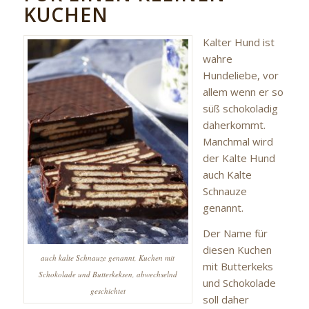
KUCHEN
Kalter Hund ist
wahre
Hundeliebe, vor
allem wenn er so
süß schokoladig
daherkommt.
Manchmal wird
der Kalte Hund
auch Kalte
Schnauze
genannt.
Der Name für
diesen Kuchen
auch kalte Schnauze genannt, Kuchen mit
mit Butterkeks
Schokolade und Butterkeksen, abwechselnd
und Schokolade
geschichtet
soll daher