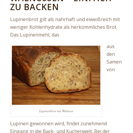
ZU BACKEN
Lupinenbrot gilt als nahrhaft und eiweißreich mit
weniger Kohlenhydrate als herkömmliches Brot.
Das Lupinenmehl, das
aus
den
Samen
von
Lupinenbrot mit Walnuss
Lupinen gewonnen wird, findet zunehmend
Eingang in die Back- und Kuchenwelt. Bei der