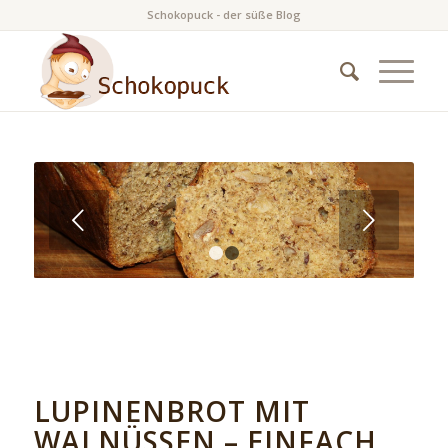
Schokopuck - der süße Blog
Weiter
1
2
LUPINENBROT MIT
WALNÜSSEN – EINFACH