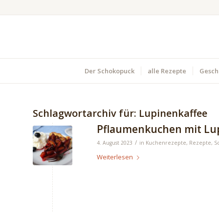
Der Schokopuck
alle Rezepte
Gesch
Schlagwortarchiv für:
Lupinenkaffee
Pflaumenkuchen mit Lu
/
4. August 2023
in
Kuchenrezepte
,
Rezepte
,
S
Weiterlesen