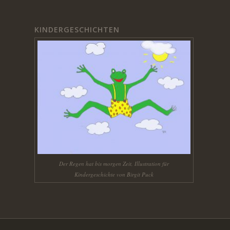
KINDERGESCHICHTEN
Der Regen hat bis morgen Zeit, Illustration für
Kindergeschichte von Birgit Puck