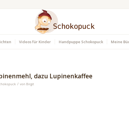
ichten
Videos für Kinder
Handpuppe Schokopuck
Meine Bü
pinenmehl, dazu Lupinenkaffee
/
chokopuck
von
Birgit